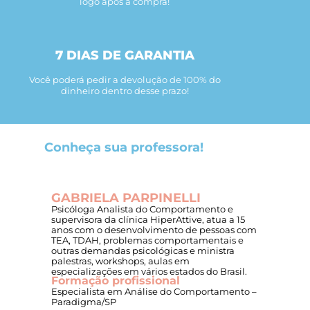
logo após a compra!
7 DIAS DE GARANTIA
Você poderá pedir a devolução de 100% do
dinheiro dentro desse prazo!
Conheça sua professora!
GABRIELA PARPINELLI
Psicóloga Analista do Comportamento e
supervisora da clínica HiperAttive, atua a 15
anos com o desenvolvimento de pessoas com
TEA, TDAH, problemas comportamentais e
outras demandas psicológicas e ministra
palestras, workshops, aulas em
especializações em vários estados do Brasil.
Formação profissional
Especialista em Análise do Comportamento –
Paradigma/SP