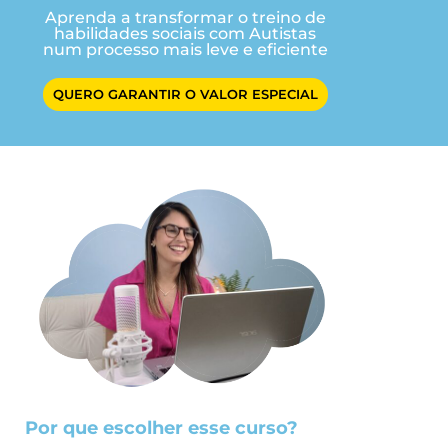
Aprenda a transformar o treino de
habilidades sociais com Autistas
num processo mais leve e eficiente
QUERO GARANTIR O VALOR ESPECIAL
Por que escolher esse curso?