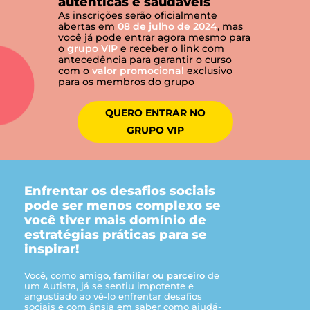
autênticas e saudáveis
As inscrições serão oficialmente
abertas em
08 de julho de 2024
, mas
você já pode entrar agora mesmo para
o
grupo VIP
e receber o link com
antecedência para garantir o curso
com o
valor promocional
exclusivo
para os membros do grupo
QUERO ENTRAR NO
GRUPO VIP
Enfrentar os desafios sociais
pode ser menos complexo se
você tiver mais domínio de
estratégias práticas para se
inspirar!
Você, como
amigo, familiar ou parceiro
de
um Autista, já se sentiu impotente e
angustiado ao vê-lo enfrentar desafios
sociais e com ânsia em saber como ajudá-