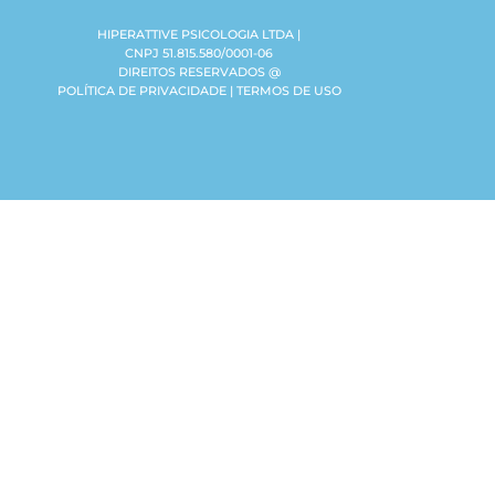
HIPERATTIVE PSICOLOGIA LTDA |
CNPJ 51.815.580/0001-06
DIREITOS RESERVADOS @
POLÍTICA DE PRIVACIDADE | TERMOS DE USO