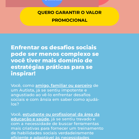
QUERO GARANTIR O VALOR
PROMOCIONAL
Enfrentar os desafios sociais
pode ser menos complexo se
você tiver mais domínio de
estratégias práticas para se
inspirar!
Você, como
amigo, familiar ou parceiro
de
um Autista, já se sentiu impotente e
angustiado ao vê-lo enfrentar desafios
sociais e com ânsia em saber como ajudá-
los?
Você,
estudante ou profissional da área da
educação e saúde
, já se sentiu travado e
com a necessidade de buscar ferramentas
mais criativas para fornecer um treinamento
de habilidades sociais verdadeiramente
eficiente e adaptável às necessidades