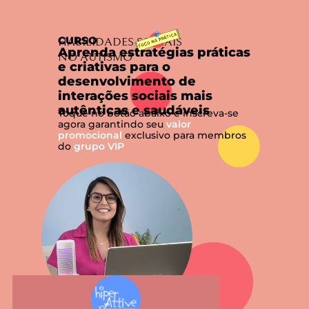
CURSO
HABILIDADES SOCIAIS
Aprenda estratégias práticas
NO AUTISMO
e criativas para o
desenvolvimento de
interações sociais mais
autênticas e saudáveis
Toque no botão abaixo e inscreva-se
agora garantindo seu
valor
promocional
exclusivo para membros
do
grupo VIP